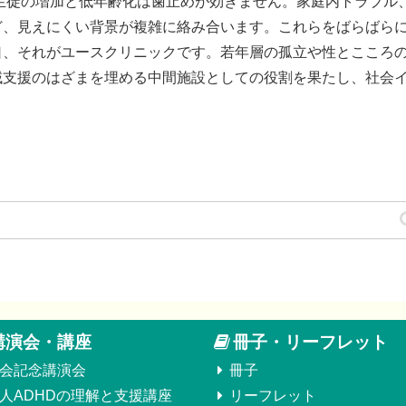
童生徒の増加と低年齢化は歯止めが効きません。家庭内トラブル
ど、見えにくい背景が複雑に絡み合います。これらをばらばら
口、それがユースクリニックです。若年層の孤立や性とこころ
域支援のはざまを埋める中間施設としての役割を果たし、社会
講演会・講座
冊子・リーフレット
会記念講演会
冊子
人ADHDの理解と支援講座
リーフレット