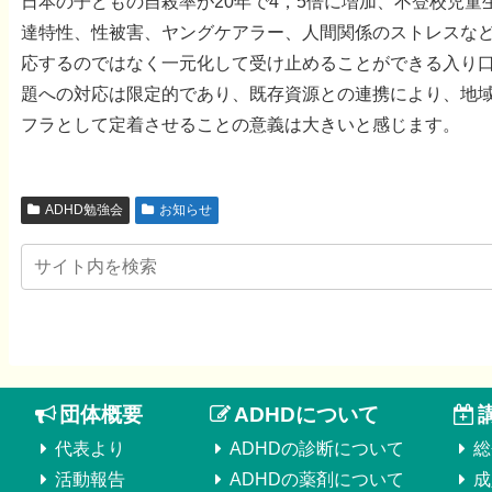
日本の子どもの自殺率が20年で4，5倍に増加、不登校児
達特性、性被害、ヤングケアラー、人間関係のストレスな
応するのではなく一元化して受け止めることができる入り
題への対応は限定的であり、既存資源との連携により、地
フラとして定着させることの意義は大きいと感じます。
ADHD勉強会
お知らせ
団体概要
ADHDについて
代表より
ADHDの診断について
総
活動報告
ADHDの薬剤について
成