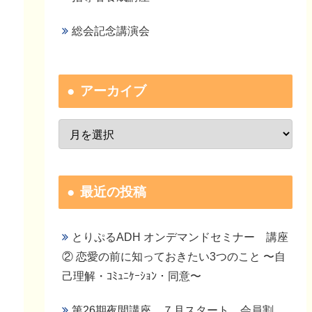
総会記念講演会
アーカイブ
最近の投稿
とりぷるADH オンデマンドセミナー 講座
② 恋愛の前に知っておきたい3つのこと 〜自
己理解・ｺﾐｭﾆｹｰｼｮﾝ・同意〜
第26期夜間講座 ７月スタート 会員割