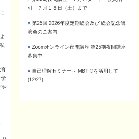
、
引 ７月１８日（土）まで
くこ
第25回 2026年度定期総会及び 総会記念講
演会のご案内
によ
私
Zoomオンライン夜間講座 第25期夜間講座
募集中
教育
自己理解セミナー～ MBTI®を活用して
な学
(12/27)
だや