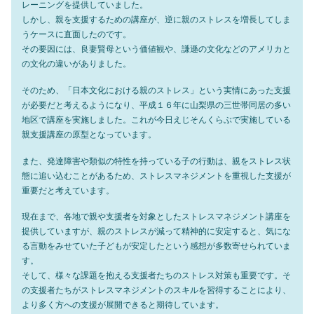
レーニングを提供していました。
しかし、親を支援するための講座が、逆に親のストレスを増長してしま
うケースに直面したのです。
その要因には、良妻賢母という価値観や、謙遜の文化などのアメリカと
の文化の違いがありました。
そのため、「日本文化における親のストレス」という実情にあった支援
が必要だと考えるようになり、平成１６年に山梨県の三世帯同居の多い
地区で講座を実施しました。これが今日えじそんくらぶで実施している
親支援講座の原型となっています。
また、発達障害や類似の特性を持っている子の行動は、親をストレス状
態に追い込むことがあるため、ストレスマネジメントを重視した支援が
重要だと考えています。
現在まで、各地で親や支援者を対象としたストレスマネジメント講座を
提供していますが、親のストレスが減って精神的に安定すると、気にな
る言動をみせていた子どもが安定したという感想が多数寄せられていま
す。
そして、様々な課題を抱える支援者たちのストレス対策も重要です。そ
の支援者たちがストレスマネジメントのスキルを習得することにより、
より多く方への支援が展開できると期待しています。