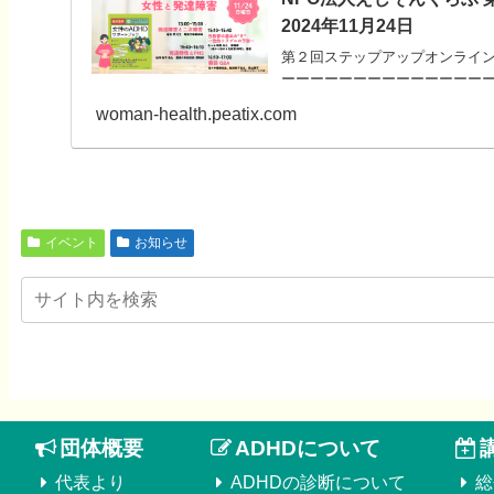
2024年11月24日
第２回ステップアップオンライン講
ーーーーーーーーーーーーーーーーーー
woman-health.peatix.com
イベント
お知らせ
団体概要
ADHDについて
代表より
ADHDの診断について
総