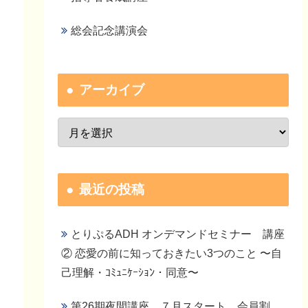
総会記念講演会
アーカイブ
最近の投稿
とりぷるADH オンデマンドセミナー 講座
② 恋愛の前に知っておきたい3つのこと 〜自
己理解・ｺﾐｭﾆｹｰｼｮﾝ・同意〜
第26期夜間講座 ７月スタート 会員割