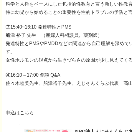
科学と人権をベースにした包括的性教育と言う新しい性教
特に幼児から始めることの重要性を性的トラブルの予防と
③15:40~16:10 発達特性とPMS
船津 裕子 先生 （産婦人科相談員。薬剤師）
発達特性とPMSやPMDDなどの関連から自己理解を深めて
す。
女性ホルモンの視点から生きづらさの原因が少し見えてく
④16:10～17:00 鼎談 Q&A
佐々木睦美先生、船津裕子先生、えじそんくらぶ代表 高
申込はこちら
NPO法人えじそんくらぶ