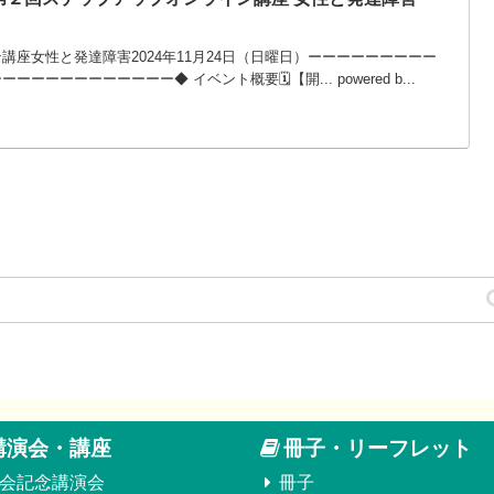
座女性と発達障害2024年11月24日（日曜日）ーーーーーーーーー
ーーーーーーーーー◆ イベント概要🗓【開... powered b...
講演会・講座
冊子・リーフレット
会記念講演会
冊子