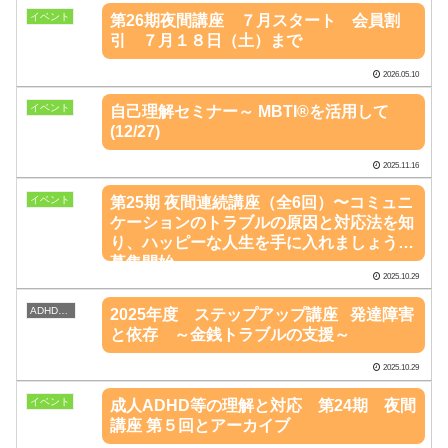
イベント
第26期夜間講座 ７月スタート 会員割
引 ７月１８日（土）まで
2026.05.10
イベント
自己理解セミナー～ MBTI®を活用して
(12/27)
2025.11.16
イベント
第25期 夜間連続講座（全6回）〜コミュニ
ケーションのトラブルの原因と対応法を知
り、ハッピーな人生を手に入れましょう〜
募集開始
2025.10.29
ADHD勉強会
2025年度 ステップアップ講座 発達障害
と依存 ～金銭トラブルの支援～
2025.10.29
イベント
成人ADHD等の理解と対応 第24期 夜間
講座 第５回とアーカイブ