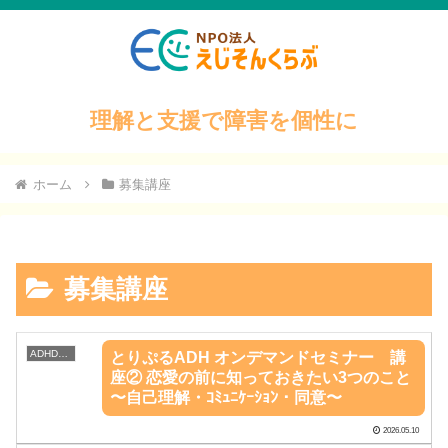
理解と支援で障害を個性に
ホーム
募集講座
募集講座
ADHD勉強会
とりぷるADH オンデマンドセミナー 講
座② 恋愛の前に知っておきたい3つのこと
〜自己理解・ｺﾐｭﾆｹｰｼｮﾝ・同意〜
2026.05.10