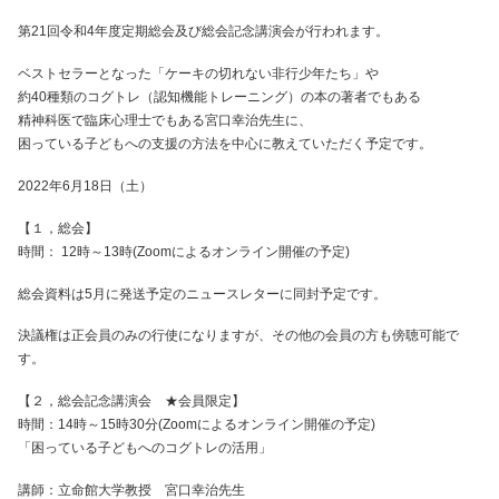
第21回令和4年度定期総会及び総会記念講演会が行われます。
ベストセラーとなった「ケーキの切れない非行少年たち」や
約40種類のコグトレ（認知機能トレーニング）の本の著者でもある
精神科医で臨床心理士でもある宮口幸治先生に、
困っている子どもへの支援の方法を中心に教えていただく予定です。
2022年6月18日（土）
【１，総会】
時間： 12時～13時(Zoomによるオンライン開催の予定)
総会資料は5月に発送予定のニュースレターに同封予定です。
決議権は正会員のみの行使になりますが、その他の会員の方も傍聴可能で
す。
【２，総会記念講演会 ★会員限定】
時間：14時～15時30分(Zoomによるオンライン開催の予定)
「困っている子どもへのコグトレの活用」
講師：立命館大学教授 宮口幸治先生