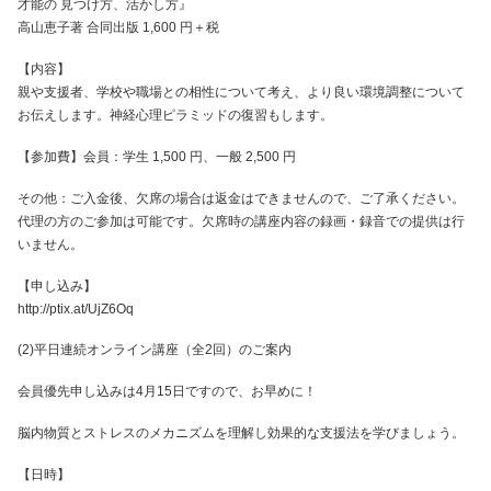
才能の 見つけ方、活かし方』
高山恵子著 合同出版 1,600 円＋税
【内容】
親や支援者、学校や職場との相性について考え、より良い環境調整について
お伝えします。神経心理ピラミッドの復習もします。
【参加費】会員：学生 1,500 円、一般 2,500 円
その他：ご入金後、欠席の場合は返金はできませんので、ご了承ください。
代理の方のご参加は可能です。欠席時の講座内容の録画・録音での提供は行
いません。
【申し込み】
http://ptix.at/UjZ6Oq
(2)平日連続オンライン講座（全2回）のご案内
会員優先申し込みは4月15日ですので、お早めに！
脳内物質とストレスのメカニズムを理解し効果的な支援法を学びましょう。
【日時】