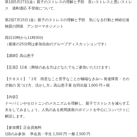
第1回5月27日(金）親子のストレスの理解と予防 良いストレスと悪いストレ
ス 過剰適応 不登校について,
第2回7月15日 (金）親子のストレスの理解と予防 気になる行動と神経伝達
物質の関係 アンガーマネジメント
両日10時から11時30分
（最後の25分間は参加自由のグループディスカッションです）
【講師】高山恵子
【定員】12名（興味のある方はどなたでもご参加いただけます）
【テキスト】『２E 得意なこと苦手なことが極端なきみへ 発達障害・その
才能の 見つけ方、活かし方』高山恵子著 合同出版 1,600 円＋税
【内容】
ドーパミンやセロトニンのメカニズムを理解し、親子でストレスを減らす工
夫をしてみましょう。人気のある夜間講座のポイントを中心にコンパクトに
解説します。
【参加費】正会員無料
1回のみ参加 準会員・学生 1,500 円 一般 2,500 円