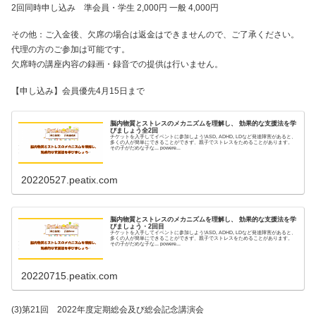
2回同時申し込み 準会員・学生 2,000円 一般 4,000円
その他：ご入金後、欠席の場合は返金はできませんので、ご了承ください。
代理の方のご参加は可能です。
欠席時の講座内容の録画・録音での提供は行いません。
【申し込み】会員優先4月15日まで
脳内物質とストレスのメカニズムを理解し、 効果的な支援法を学
びましょう全2回
チケットを入手してイベントに参加しよう!ASD, ADHD, LDなど発達障害があると、
多くの人が簡単にできることができず、親子でストレスをためることがあります。
その子がだめな子な... powere...
20220527.peatix.com
脳内物質とストレスのメカニズムを理解し、 効果的な支援法を学
びましょう・2回目
チケットを入手してイベントに参加しよう!ASD, ADHD, LDなど発達障害があると、
多くの人が簡単にできることができず、親子でストレスをためることがあります。
その子がだめな子な... powere...
20220715.peatix.com
(3)第21回 2022年度定期総会及び総会記念講演会